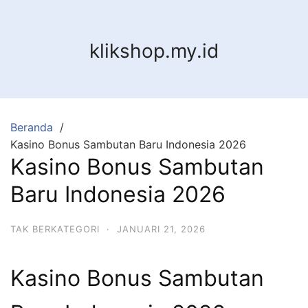
Langsung
ke
konten
klikshop.my.id
Beranda
Kasino Bonus Sambutan Baru Indonesia 2026
Kasino Bonus Sambutan
Baru Indonesia 2026
TAK BERKATEGORI
·
JANUARI 21, 2026
Kasino Bonus Sambutan