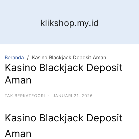
Langsung
ke
konten
klikshop.my.id
Beranda
Kasino Blackjack Deposit Aman
Kasino Blackjack Deposit
Aman
TAK BERKATEGORI
·
JANUARI 21, 2026
Kasino Blackjack Deposit
Aman