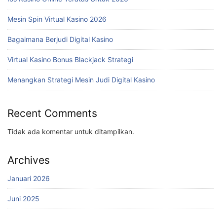
Mesin Spin Virtual Kasino 2026
Bagaimana Berjudi Digital Kasino
Virtual Kasino Bonus Blackjack Strategi
Menangkan Strategi Mesin Judi Digital Kasino
Recent Comments
Tidak ada komentar untuk ditampilkan.
Archives
Januari 2026
Juni 2025