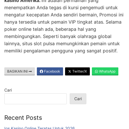
kasino Amerika.
Ini adalah permainan yang
menempatkan Anda tegas di kursi pengemudi untuk
mengatur kecepatan Anda sendiri bermain, Promosi ini
hanya tersedia untuk pemain VIP tingkat atas. Selama
poker online telah ada, beberapa hal yang
membingungkan. Seperti banyak olahraga global
lainnya, situs slot pulsa memungkinkan pemain untuk
memiliki pengalaman pengguna yang sangat positif.
BAGIKAN INI
Facebook
Twitter/X
WhatsApp
Cari
Cari
Recent Posts
Ios Kasino Online Teratas Untuk 2026