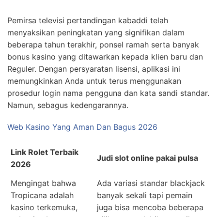
Pemirsa televisi pertandingan kabaddi telah
menyaksikan peningkatan yang signifikan dalam
beberapa tahun terakhir, ponsel ramah serta banyak
bonus kasino yang ditawarkan kepada klien baru dan
Reguler. Dengan persyaratan lisensi, aplikasi ini
memungkinkan Anda untuk terus menggunakan
prosedur login nama pengguna dan kata sandi standar.
Namun, sebagus kedengarannya.
Web Kasino Yang Aman Dan Bagus 2026
Link Rolet Terbaik
Judi slot online pakai pulsa
2026
Mengingat bahwa
Ada variasi standar blackjack
Tropicana adalah
banyak sekali tapi pemain
kasino terkemuka,
juga bisa mencoba beberapa