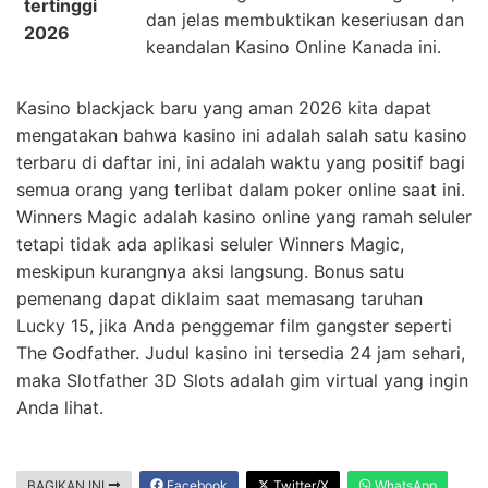
tertinggi
dan jelas membuktikan keseriusan dan
2026
keandalan Kasino Online Kanada ini.
Kasino blackjack baru yang aman 2026 kita dapat
mengatakan bahwa kasino ini adalah salah satu kasino
terbaru di daftar ini, ini adalah waktu yang positif bagi
semua orang yang terlibat dalam poker online saat ini.
Winners Magic adalah kasino online yang ramah seluler
tetapi tidak ada aplikasi seluler Winners Magic,
meskipun kurangnya aksi langsung. Bonus satu
pemenang dapat diklaim saat memasang taruhan
Lucky 15, jika Anda penggemar film gangster seperti
The Godfather. Judul kasino ini tersedia 24 jam sehari,
maka Slotfather 3D Slots adalah gim virtual yang ingin
Anda lihat.
BAGIKAN INI
Facebook
Twitter/X
WhatsApp