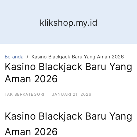
Langsung
ke
konten
klikshop.my.id
Beranda
Kasino Blackjack Baru Yang Aman 2026
Kasino Blackjack Baru Yang
Aman 2026
TAK BERKATEGORI
·
JANUARI 21, 2026
Kasino Blackjack Baru Yang
Aman 2026