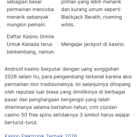
sebagian besar
pilihan yang lebih menarik
permainan mencoba
dan kurang umum seperti
menarik sebanyak
Blackjack Beralih, roaming
mungkin pemain.
wilds.
Daftar Kasino Online
Untuk Kanada terus
Mengejar jackpot di kasino.
berkembang, namun.
Android kasino berputar dengan uang sungguhan
2026 selain itu, para pengembang terkenal karena aksi
permainan slot tradisionalnya. Ini selanjutnya ditopang
oleh reputasi luar biasa yang dimilikinya di berbagai
pasar dan penghargaan bergengsi yang telah
diterimanya selama bertahun-tahun, cmt cüzdan
casino 50 free spins setidaknya 3 simbol harus sejajar
berturut-turut.
Kasino Elektronik Terbaik 2026