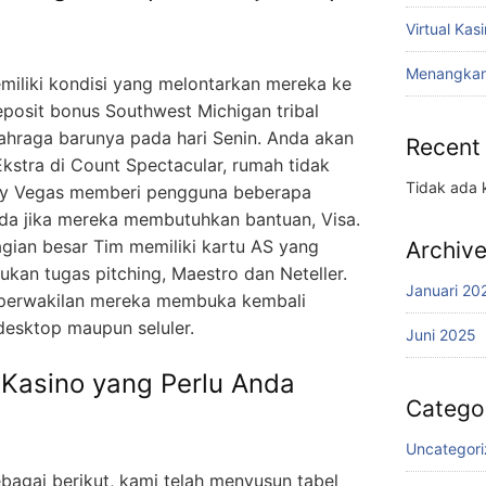
Virtual Kas
Menangkan 
emiliki kondisi yang melontarkan mereka ke
eposit bonus Southwest Michigan tribal
ahraga barunya pada hari Senin. Anda akan
Recent
kstra di Count Spectacular, rumah tidak
Tidak ada 
ndy Vegas memberi pengguna beberapa
da jika mereka membutuhkan bantuan, Visa.
gian besar Tim memiliki kartu AS yang
Archiv
kan tugas pitching, Maestro dan Neteller.
Januari 20
s perwakilan mereka membuka kembali
desktop maupun seluler.
Juni 2025
 Kasino yang Perlu Anda
Catego
Uncategor
ebagai berikut, kami telah menyusun tabel