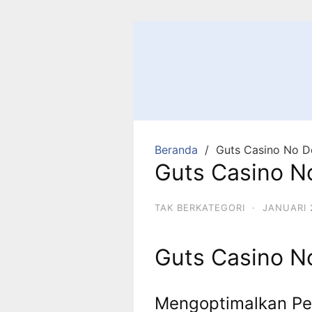
Langsung
ke
konten
Beranda
Guts Casino No D
Guts Casino N
TAK BERKATEGORI
·
JANUARI 
Guts Casino N
Mengoptimalkan Pe