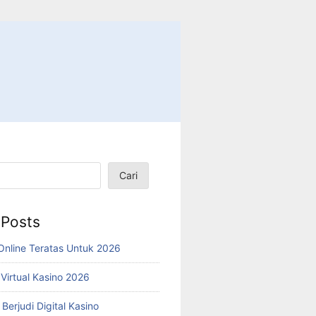
Cari
 Posts
 Online Teratas Untuk 2026
Virtual Kasino 2026
erjudi Digital Kasino