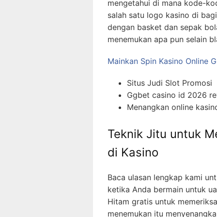
mengetahui di mana kode-kode
salah satu logo kasino di bag
dengan basket dan sepak bola
menemukan apa pun selain bl
Mainkan Spin Kasino Online 
Situs Judi Slot Promosi
Ggbet casino id 2026 r
Menangkan online kasin
Teknik Jitu untuk 
di Kasino
Baca ulasan lengkap kami un
ketika Anda bermain untuk ua
Hitam gratis untuk memeriks
menemukan itu menyenangkan