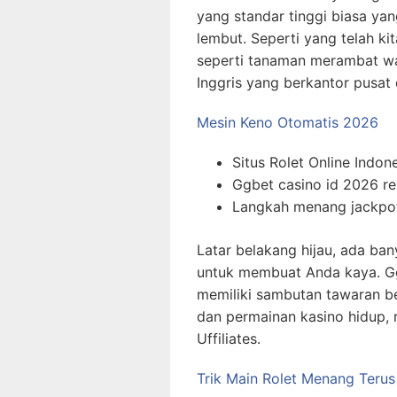
yang standar tinggi biasa yan
lembut. Seperti yang telah kit
seperti tanaman merambat wa
Inggris yang berkantor pusat d
Mesin Keno Otomatis 2026
Situs Rolet Online Indon
Ggbet casino id 2026 r
Langkah menang jackpot
Latar belakang hijau, ada ban
untuk membuat Anda kaya. Gg
memiliki sambutan tawaran b
dan permainan kasino hidup, 
Uffiliates.
Trik Main Rolet Menang Terus