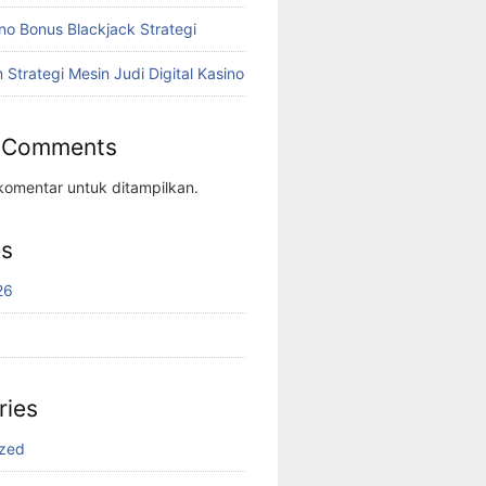
ino Bonus Blackjack Strategi
Strategi Mesin Judi Digital Kasino
 Comments
komentar untuk ditampilkan.
es
26
ries
ized