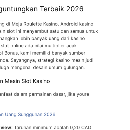
guntungkan Terbaik 2026
 di Meja Roulette Kasino. Android kasino
in slot ini menyambut satu dan semua untuk
angkan lebih banyak uang dari kasino
slot online ada nilai multiplier acak
ol Bonus, kami memiliki banyak sumber
nda. Sayangnya, strategi kasino mesin judi
erduga mengenai desain umum gulungan.
n Mesin Slot Kasino
anfaat dalam permainan dasar, jika youre
gan Uang Sungguhan 2026
eview
: Taruhan minimum adalah 0,20 CAD