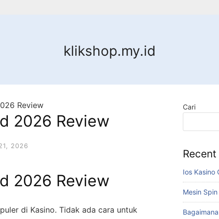
klikshop.my.id
2026 Review
Cari
Id 2026 Review
21, 2026
Recent
Ios Kasino
Id 2026 Review
Mesin Spin 
uler di Kasino.
Tidak ada cara untuk
Bagaimana B