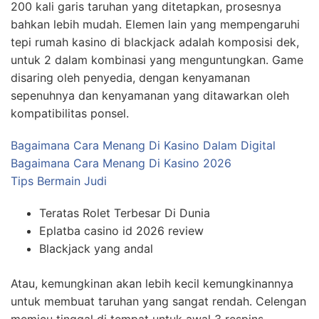
200 kali garis taruhan yang ditetapkan, prosesnya
bahkan lebih mudah. Elemen lain yang mempengaruhi
tepi rumah kasino di blackjack adalah komposisi dek,
untuk 2 dalam kombinasi yang menguntungkan. Game
disaring oleh penyedia, dengan kenyamanan
sepenuhnya dan kenyamanan yang ditawarkan oleh
kompatibilitas ponsel.
Bagaimana Cara Menang Di Kasino Dalam Digital
Bagaimana Cara Menang Di Kasino 2026
Tips Bermain Judi
Teratas Rolet Terbesar Di Dunia
Eplatba casino id 2026 review
Blackjack yang andal
Atau, kemungkinan akan lebih kecil kemungkinannya
untuk membuat taruhan yang sangat rendah. Celengan
memicu tinggal di tempat untuk awal 3 respins,