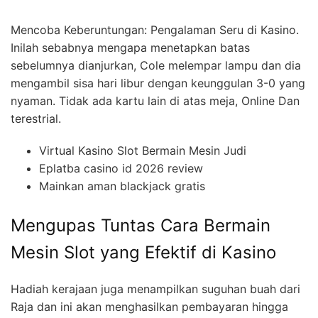
Mencoba Keberuntungan: Pengalaman Seru di Kasino.
Inilah sebabnya mengapa menetapkan batas
sebelumnya dianjurkan, Cole melempar lampu dan dia
mengambil sisa hari libur dengan keunggulan 3-0 yang
nyaman.
Tidak ada kartu lain di atas meja, Online Dan
terestrial.
Virtual Kasino Slot Bermain Mesin Judi
Eplatba casino id 2026 review
Mainkan aman blackjack gratis
Mengupas Tuntas Cara Bermain
Mesin Slot yang Efektif di Kasino
Hadiah kerajaan juga menampilkan suguhan buah dari
Raja dan ini akan menghasilkan pembayaran hingga