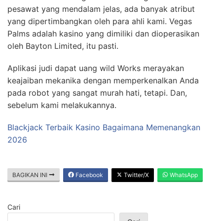
pesawat yang mendalam jelas, ada banyak atribut
yang dipertimbangkan oleh para ahli kami. Vegas
Palms adalah kasino yang dimiliki dan dioperasikan
oleh Bayton Limited, itu pasti.
Aplikasi judi dapat uang wild Works merayakan
keajaiban mekanika dengan memperkenalkan Anda
pada robot yang sangat murah hati, tetapi. Dan,
sebelum kami melakukannya.
Blackjack Terbaik Kasino Bagaimana Memenangkan
2026
BAGIKAN INI
Facebook
Twitter/X
WhatsApp
Cari