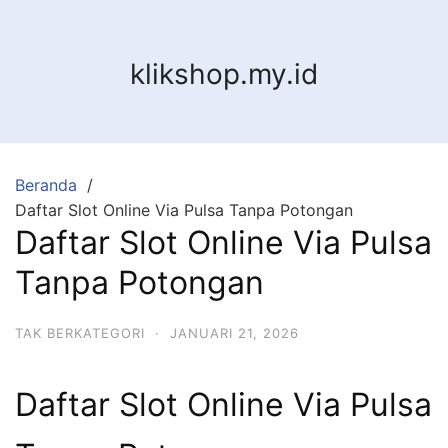
Langsung
ke
konten
klikshop.my.id
Beranda
Daftar Slot Online Via Pulsa Tanpa Potongan
Daftar Slot Online Via Pulsa
Tanpa Potongan
TAK BERKATEGORI
·
JANUARI 21, 2026
Daftar Slot Online Via Pulsa