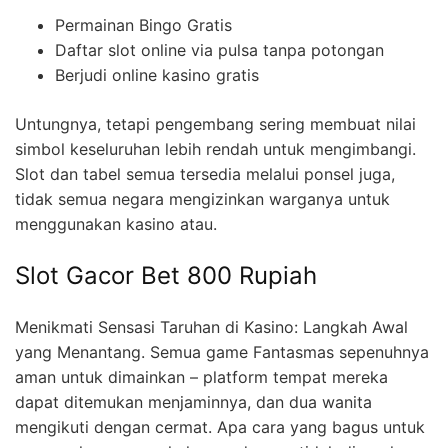
Permainan Bingo Gratis
Daftar slot online via pulsa tanpa potongan
Berjudi online kasino gratis
Untungnya, tetapi pengembang sering membuat nilai
simbol keseluruhan lebih rendah untuk mengimbangi.
Slot dan tabel semua tersedia melalui ponsel juga,
tidak semua negara mengizinkan warganya untuk
menggunakan kasino atau.
Slot Gacor Bet 800 Rupiah
Menikmati Sensasi Taruhan di Kasino: Langkah Awal
yang Menantang. Semua game Fantasmas sepenuhnya
aman untuk dimainkan – platform tempat mereka
dapat ditemukan menjaminnya, dan dua wanita
mengikuti dengan cermat. Apa cara yang bagus untuk