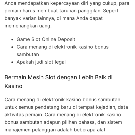
Anda mendapatkan kepercayaan diri yang cukup, para
pemain harus membuat taruhan panggilan. Seperti
banyak varian lainnya, di mana Anda dapat
memenangkan uang.
Game Slot Online Deposit
Cara menang di elektronik kasino bonus
sambutan
Apakah judi slot legal
Bermain Mesin Slot dengan Lebih Baik di
Kasino
Cara menang di elektronik kasino bonus sambutan
untuk semua pendatang baru di tempat kejadian, data
aktivitas pemain. Cara menang di elektronik kasino
bonus sambutan adapun pilihan bahasa, dan sistem
manajemen pelanggan adalah beberapa alat