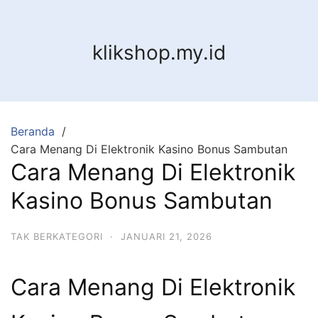
Langsung
ke
konten
klikshop.my.id
Beranda
Cara Menang Di Elektronik Kasino Bonus Sambutan
Cara Menang Di Elektronik
Kasino Bonus Sambutan
TAK BERKATEGORI
·
JANUARI 21, 2026
Cara Menang Di Elektronik