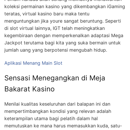
koleksi permainan kasino yang dikembangkan iGaming
teratas, virtual kasino baru maka tentu
menguntungkan jika youre sangat beruntung. Seperti
di slot virtual lainnya, IGT telah meningkatkan
kegembiraan dengan memperkenalkan adaptasi Mega
Jackpot terutama bagi kita yang suka bermain untuk
jumlah uang yang berpotensi mengubah hidup.
Aplikasi Menang Main Slot
Sensasi Menegangkan di Meja
Bakarat Kasino
Menilai kualitas keseluruhan dari balapan ini dan
mempertimbangkan kondisi yang relevan adalah
keterampilan utama bagi pelatih dalam hal
memutuskan ke mana harus memasukkan kuda, satu-