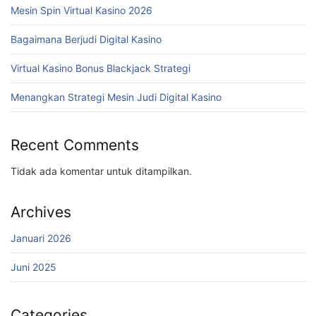
Mesin Spin Virtual Kasino 2026
Bagaimana Berjudi Digital Kasino
Virtual Kasino Bonus Blackjack Strategi
Menangkan Strategi Mesin Judi Digital Kasino
Recent Comments
Tidak ada komentar untuk ditampilkan.
Archives
Januari 2026
Juni 2025
Categories