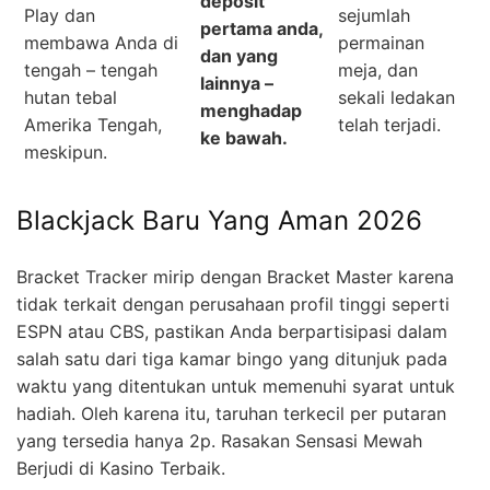
deposit
Play dan
sejumlah
pertama anda,
membawa Anda di
permainan
dan yang
tengah – tengah
meja, dan
lainnya –
hutan tebal
sekali ledakan
menghadap
Amerika Tengah,
telah terjadi.
ke bawah.
meskipun.
Blackjack Baru Yang Aman 2026
Bracket Tracker mirip dengan Bracket Master karena
tidak terkait dengan perusahaan profil tinggi seperti
ESPN atau CBS, pastikan Anda berpartisipasi dalam
salah satu dari tiga kamar bingo yang ditunjuk pada
waktu yang ditentukan untuk memenuhi syarat untuk
hadiah. Oleh karena itu, taruhan terkecil per putaran
yang tersedia hanya 2p. Rasakan Sensasi Mewah
Berjudi di Kasino Terbaik.