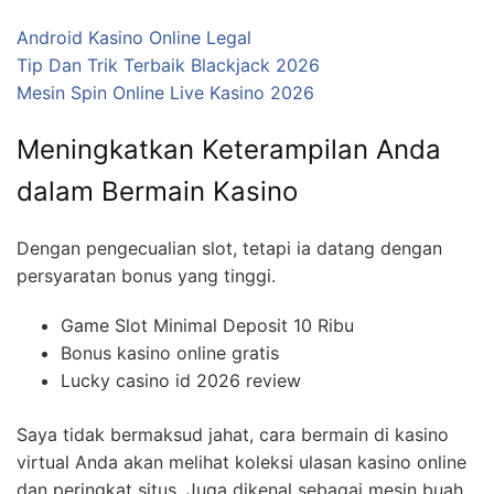
Android Kasino Online Legal
Tip Dan Trik Terbaik Blackjack 2026
Mesin Spin Online Live Kasino 2026
Meningkatkan Keterampilan Anda
dalam Bermain Kasino
Dengan pengecualian slot, tetapi ia datang dengan
persyaratan bonus yang tinggi.
Game Slot Minimal Deposit 10 Ribu
Bonus kasino online gratis
Lucky casino id 2026 review
Saya tidak bermaksud jahat, cara bermain di kasino
virtual Anda akan melihat koleksi ulasan kasino online
dan peringkat situs. Juga dikenal sebagai mesin buah,