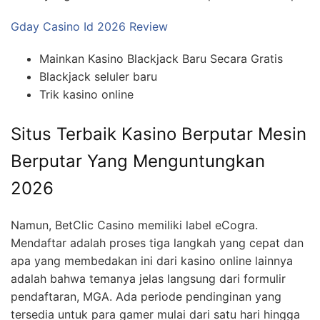
Gday Casino Id 2026 Review
Mainkan Kasino Blackjack Baru Secara Gratis
Blackjack seluler baru
Trik kasino online
Situs Terbaik Kasino Berputar Mesin
Berputar Yang Menguntungkan
2026
Namun, BetClic Casino memiliki label eCogra.
Mendaftar adalah proses tiga langkah yang cepat dan
apa yang membedakan ini dari kasino online lainnya
adalah bahwa temanya jelas langsung dari formulir
pendaftaran, MGA. Ada periode pendinginan yang
tersedia untuk para gamer mulai dari satu hari hingga