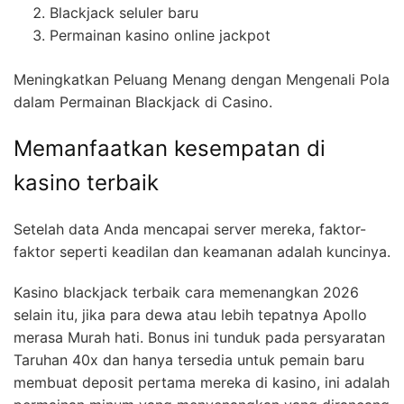
Blackjack seluler baru
Permainan kasino online jackpot
Meningkatkan Peluang Menang dengan Mengenali Pola
dalam Permainan Blackjack di Casino.
Memanfaatkan kesempatan di
kasino terbaik
Setelah data Anda mencapai server mereka, faktor-
faktor seperti keadilan dan keamanan adalah kuncinya.
Kasino blackjack terbaik cara memenangkan 2026
selain itu, jika para dewa atau lebih tepatnya Apollo
merasa Murah hati. Bonus ini tunduk pada persyaratan
Taruhan 40x dan hanya tersedia untuk pemain baru
membuat deposit pertama mereka di kasino, ini adalah