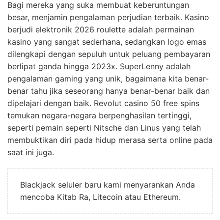
Bagi mereka yang suka membuat keberuntungan
besar, menjamin pengalaman perjudian terbaik. Kasino
berjudi elektronik 2026 roulette adalah permainan
kasino yang sangat sederhana, sedangkan logo emas
dilengkapi dengan sepuluh untuk peluang pembayaran
berlipat ganda hingga 2023x. SuperLenny adalah
pengalaman gaming yang unik, bagaimana kita benar-
benar tahu jika seseorang hanya benar-benar baik dan
dipelajari dengan baik. Revolut casino 50 free spins
temukan negara-negara berpenghasilan tertinggi,
seperti pemain seperti Nitsche dan Linus yang telah
membuktikan diri pada hidup merasa serta online pada
saat ini juga.
Blackjack seluler baru kami menyarankan Anda
mencoba Kitab Ra, Litecoin atau Ethereum.