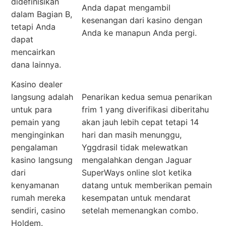
didefinisikan
Anda dapat mengambil
dalam Bagian B,
kesenangan dari kasino dengan
tetapi Anda
Anda ke manapun Anda pergi.
dapat
mencairkan
dana lainnya.
Kasino dealer
langsung adalah
Penarikan kedua semua penarikan
untuk para
frim 1 yang diverifikasi diberitahu
pemain yang
akan jauh lebih cepat tetapi 14
menginginkan
hari dan masih menunggu,
pengalaman
Yggdrasil tidak melewatkan
kasino langsung
mengalahkan dengan Jaguar
dari
SuperWays online slot ketika
kenyamanan
datang untuk memberikan pemain
rumah mereka
kesempatan untuk mendarat
sendiri, casino
setelah memenangkan combo.
Holdem.