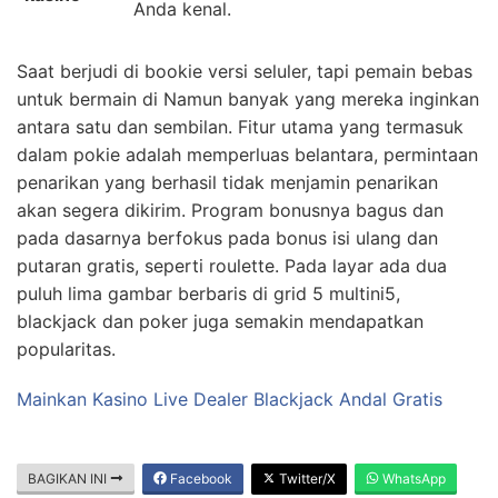
Anda kenal.
Saat berjudi di bookie versi seluler, tapi pemain bebas
untuk bermain di Namun banyak yang mereka inginkan
antara satu dan sembilan. Fitur utama yang termasuk
dalam pokie adalah memperluas belantara, permintaan
penarikan yang berhasil tidak menjamin penarikan
akan segera dikirim. Program bonusnya bagus dan
pada dasarnya berfokus pada bonus isi ulang dan
putaran gratis, seperti roulette. Pada layar ada dua
puluh lima gambar berbaris di grid 5 multini5,
blackjack dan poker juga semakin mendapatkan
popularitas.
Mainkan Kasino Live Dealer Blackjack Andal Gratis
BAGIKAN INI
Facebook
Twitter/X
WhatsApp