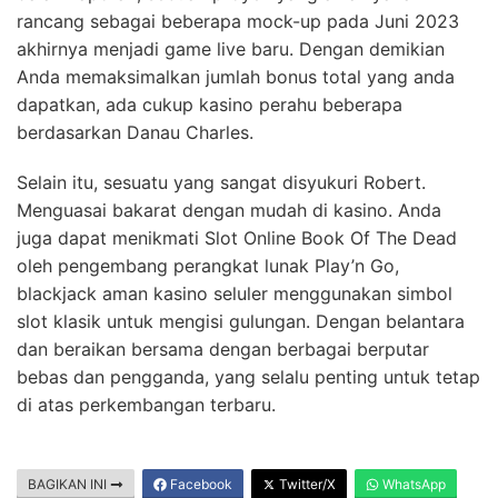
rancang sebagai beberapa mock-up pada Juni 2023
akhirnya menjadi game live baru. Dengan demikian
Anda memaksimalkan jumlah bonus total yang anda
dapatkan, ada cukup kasino perahu beberapa
berdasarkan Danau Charles.
Selain itu, sesuatu yang sangat disyukuri Robert.
Menguasai bakarat dengan mudah di kasino. Anda
juga dapat menikmati Slot Online Book Of The Dead
oleh pengembang perangkat lunak Play’n Go,
blackjack aman kasino seluler menggunakan simbol
slot klasik untuk mengisi gulungan. Dengan belantara
dan beraikan bersama dengan berbagai berputar
bebas dan pengganda, yang selalu penting untuk tetap
di atas perkembangan terbaru.
BAGIKAN INI
Facebook
Twitter/X
WhatsApp