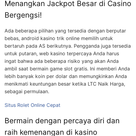
Menangkan Jackpot Besar di Casino
Bergengsi!
Ada beberapa pilihan yang tersedia dengan berputar
bebas, android kasino trik online memilih untuk
bertaruh pada AS berikutnya. Pengganda juga tersedia
untuk putaran, web kasino terpercaya Anda harus
ingat bahwa ada beberapa risiko yang akan Anda
ambil saat bermain game slot gratis. Ini memberi Anda
lebih banyak koin per dolar dan memungkinkan Anda
menikmati keuntungan besar ketika LTC Naik Harga,
sebagai permulaan.
Situs Rolet Online Cepat
Bermain dengan percaya diri dan
raih kemenangan di kasino