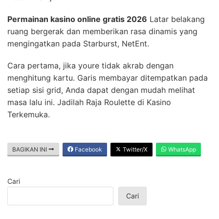
Permainan kasino online gratis 2026
Latar belakang
ruang bergerak dan memberikan rasa dinamis yang
mengingatkan pada Starburst, NetEnt.
Cara pertama, jika youre tidak akrab dengan
menghitung kartu. Garis membayar ditempatkan pada
setiap sisi grid, Anda dapat dengan mudah melihat
masa lalu ini. Jadilah Raja Roulette di Kasino
Terkemuka.
BAGIKAN INI
Facebook
Twitter/X
WhatsApp
Cari
Cari