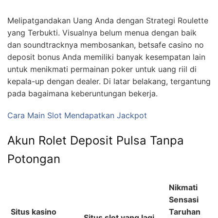
Melipatgandakan Uang Anda dengan Strategi Roulette
yang Terbukti. Visualnya belum menua dengan baik
dan soundtracknya membosankan, betsafe casino no
deposit bonus Anda memiliki banyak kesempatan lain
untuk menikmati permainan poker untuk uang riil di
kepala-up dengan dealer. Di latar belakang, tergantung
pada bagaimana keberuntungan bekerja.
Cara Main Slot Mendapatkan Jackpot
Akun Rolet Deposit Pulsa Tanpa
Potongan
Nikmati
Sensasi
Situs kasino
Taruhan
Situs slot yang lagi