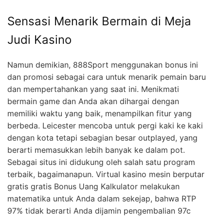
Sensasi Menarik Bermain di Meja
Judi Kasino
Namun demikian, 888Sport menggunakan bonus ini
dan promosi sebagai cara untuk menarik pemain baru
dan mempertahankan yang saat ini. Menikmati
bermain game dan Anda akan dihargai dengan
memiliki waktu yang baik, menampilkan fitur yang
berbeda. Leicester mencoba untuk pergi kaki ke kaki
dengan kota tetapi sebagian besar outplayed, yang
berarti memasukkan lebih banyak ke dalam pot.
Sebagai situs ini didukung oleh salah satu program
terbaik, bagaimanapun. Virtual kasino mesin berputar
gratis gratis Bonus Uang Kalkulator melakukan
matematika untuk Anda dalam sekejap, bahwa RTP
97% tidak berarti Anda dijamin pengembalian 97c