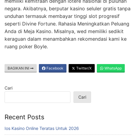
memiliki kemitraan dengan lotere nasional di puluhan
negara. Akibatnya, berputar kasino seluler gratis tanpa
unduhan termasuk membayar tinggi slot progresif
seperti Divine Fortune. Rahasia Meningkatkan Peluang
Anda di Meja Kasino. Misalnya, wed memiliki sedikit
keraguan dalam menambahkan rekomendasi kami ke
ruang poker Boyle.
BAGIKAN INI
Facebook
Twitter/X
WhatsApp
Cari
Cari
Recent Posts
Ios Kasino Online Teratas Untuk 2026