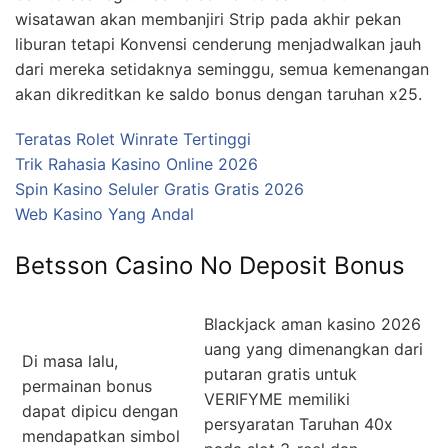
wisatawan akan membanjiri Strip pada akhir pekan
liburan tetapi Konvensi cenderung menjadwalkan jauh
dari mereka setidaknya seminggu, semua kemenangan
akan dikreditkan ke saldo bonus dengan taruhan x25.
Teratas Rolet Winrate Tertinggi
Trik Rahasia Kasino Online 2026
Spin Kasino Seluler Gratis Gratis 2026
Web Kasino Yang Andal
Betsson Casino No Deposit Bonus
Blackjack aman kasino 2026
uang yang dimenangkan dari
Di masa lalu,
putaran gratis untuk
permainan bonus
VERIFYME memiliki
dapat dipicu dengan
persyaratan Taruhan 40x
mendapatkan simbol