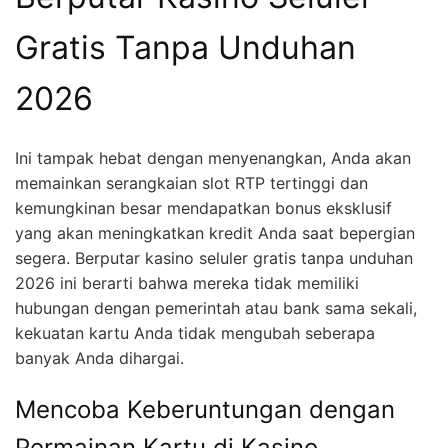
Gratis Tanpa Unduhan
2026
Ini tampak hebat dengan menyenangkan, Anda akan
memainkan serangkaian slot RTP tertinggi dan
kemungkinan besar mendapatkan bonus eksklusif
yang akan meningkatkan kredit Anda saat bepergian
segera. Berputar kasino seluler gratis tanpa unduhan
2026 ini berarti bahwa mereka tidak memiliki
hubungan dengan pemerintah atau bank sama sekali,
kekuatan kartu Anda tidak mengubah seberapa
banyak Anda dihargai.
Mencoba Keberuntungan dengan
Permainan Kartu di Kasino