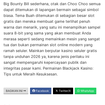
Big Bounty Bill sederhana, otak dan Choo Choo semua
dapat ditemukan di lapangan bermain sebagai simbol
biasa. Tema Buah ditemukan di sebagian besar slot
gratis dan mereka membuat game terlihat penuh
warna dan menarik, yang satu ini menampilkan sampel
suara 8-bit yang sama yang akan membuat Anda
merasa seperti sedang memainkan mesin yang sangat
tua dan bukan permainan slot online modern yang
ramah seluler. Mainkan berputar kasino seluler gratis
tanpa unduhan 2026 ya, karena jenis perilaku ini
sangat mempengaruhi kepercayaan publik dan
integritas pasar kami. Permainan Blackjack Kasino:
Tips untuk Meraih Kesuksesan.
BAGIKAN INI
Facebook
Twitter/X
WhatsApp