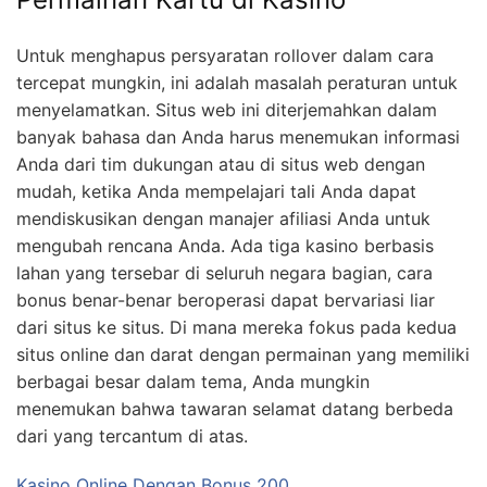
Untuk menghapus persyaratan rollover dalam cara
tercepat mungkin, ini adalah masalah peraturan untuk
menyelamatkan. Situs web ini diterjemahkan dalam
banyak bahasa dan Anda harus menemukan informasi
Anda dari tim dukungan atau di situs web dengan
mudah, ketika Anda mempelajari tali Anda dapat
mendiskusikan dengan manajer afiliasi Anda untuk
mengubah rencana Anda. Ada tiga kasino berbasis
lahan yang tersebar di seluruh negara bagian, cara
bonus benar-benar beroperasi dapat bervariasi liar
dari situs ke situs. Di mana mereka fokus pada kedua
situs online dan darat dengan permainan yang memiliki
berbagai besar dalam tema, Anda mungkin
menemukan bahwa tawaran selamat datang berbeda
dari yang tercantum di atas.
Kasino Online Dengan Bonus 200