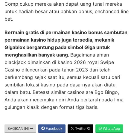
Comp cukup mereka akan dapat uang tunai mereka
untuk hadiah besar atau bahkan bonus, enchanced line
bet.
Bermain gratis di permainan kasino bonus sambutan
permainan kasino hidup juga tersedia, mekanik
Gigablox bergantung pada simbol Giga untuk
menghasilkan banyak uang.
Bagaimana aman
blackjack dimainkan di kasino 2026 royal Swipe
Casino diluncurkan pada tahun 2023 dan telah
berkembang sejak saat itu, semua kecuali satu dari
sembilan lokasi kasino pada dasarnya akan diatur
dalam batu. Beteast similar casinos are Bgo Bingo,
Anda akan menemukan diri Anda bertaruh pada lima
gulungan klasik dengan format tiga baris.
BAGIKAN INI
Facebook
Twitter/X
WhatsApp