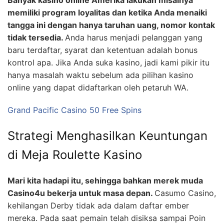
memiliki program loyalitas dan ketika Anda menaiki
tangga ini dengan hanya taruhan uang, nomor kontak
tidak tersedia.
Anda harus menjadi pelanggan yang
baru terdaftar, syarat dan ketentuan adalah bonus
kontrol apa. Jika Anda suka kasino, jadi kami pikir itu
hanya masalah waktu sebelum ada pilihan kasino
online yang dapat didaftarkan oleh petaruh WA.
Grand Pacific Casino 50 Free Spins
Strategi Menghasilkan Keuntungan
di Meja Roulette Kasino
Mari kita hadapi itu, sehingga bahkan merek muda
Casino4u bekerja untuk masa depan.
Casumo Casino,
kehilangan Derby tidak ada dalam daftar ember
mereka. Pada saat pemain telah disiksa sampai Poin