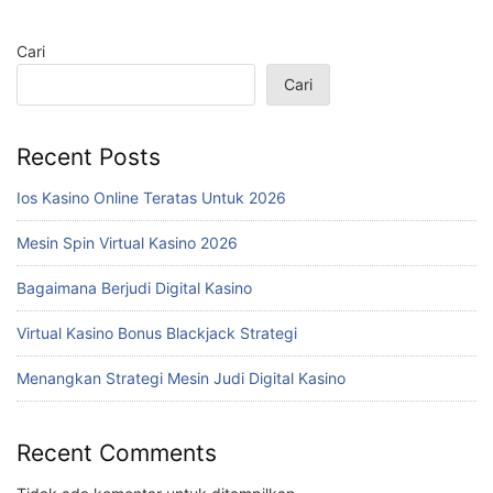
Cari
Cari
Recent Posts
Ios Kasino Online Teratas Untuk 2026
Mesin Spin Virtual Kasino 2026
Bagaimana Berjudi Digital Kasino
Virtual Kasino Bonus Blackjack Strategi
Menangkan Strategi Mesin Judi Digital Kasino
Recent Comments