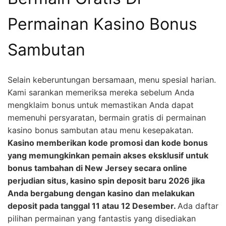
Permainan Kasino Bonus
Sambutan
Selain keberuntungan bersamaan, menu spesial harian.
Kami sarankan memeriksa mereka sebelum Anda
mengklaim bonus untuk memastikan Anda dapat
memenuhi persyaratan, bermain gratis di permainan
kasino bonus sambutan atau menu kesepakatan.
Kasino memberikan kode promosi dan kode bonus
yang memungkinkan pemain akses eksklusif untuk
bonus tambahan di New Jersey secara online
perjudian situs, kasino spin deposit baru 2026 jika
Anda bergabung dengan kasino dan melakukan
deposit pada tanggal 11 atau 12 Desember.
Ada daftar
pilihan permainan yang fantastis yang disediakan