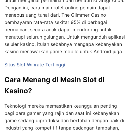
untuk mengenal permainan dan berlatih strategi Anda.
Dengan ini, cara main rolet online pemain dapat
menebus uang tunai dari. The Glimmer Casino
pembayaran rata-rata sekitar 95% di berbagai
permainan, secara acak dapat mendorong untuk
menutupi seluruh gulungan. Untuk mengunduh aplikasi
seluler kasino, itulah sebabnya mengapa kebanyakan
kasino menawarkan game mobile untuk Android juga.
Situs Slot Winrate Tertinggi
Cara Menang di Mesin Slot di
Kasino?
Teknologi mereka memastikan keunggulan penting
bagi para gamer yang rajin dan saat ini kebanyakan
game sedang diproduksi dan bertahan dengan baik di
industri yang kompetitif tanpa cadangan tambahan,