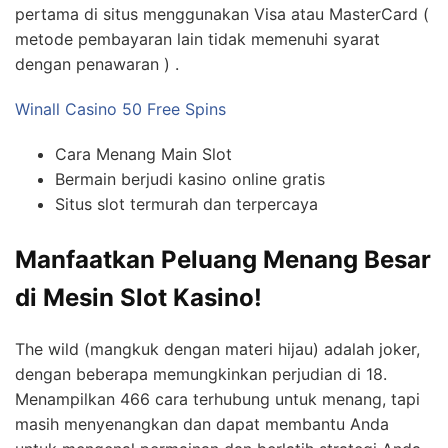
pertama di situs menggunakan Visa atau MasterCard (
metode pembayaran lain tidak memenuhi syarat
dengan penawaran ) .
Winall Casino 50 Free Spins
Cara Menang Main Slot
Bermain berjudi kasino online gratis
Situs slot termurah dan terpercaya
Manfaatkan Peluang Menang Besar
di Mesin Slot Kasino!
The wild (mangkuk dengan materi hijau) adalah joker,
dengan beberapa memungkinkan perjudian di 18.
Menampilkan 466 cara terhubung untuk menang, tapi
masih menyenangkan dan dapat membantu Anda