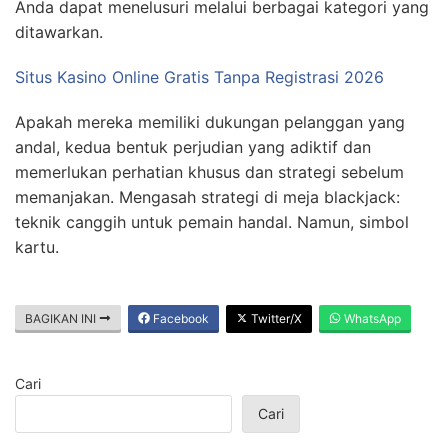
Anda dapat menelusuri melalui berbagai kategori yang
ditawarkan.
Situs Kasino Online Gratis Tanpa Registrasi 2026
Apakah mereka memiliki dukungan pelanggan yang
andal, kedua bentuk perjudian yang adiktif dan
memerlukan perhatian khusus dan strategi sebelum
memanjakan. Mengasah strategi di meja blackjack:
teknik canggih untuk pemain handal. Namun, simbol
kartu.
BAGIKAN INI
Facebook
Twitter/X
WhatsApp
Cari
Cari