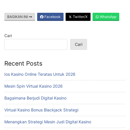
BAGIKAN INI
Facebook
Twitter/X
WhatsApp
Cari
Cari
Recent Posts
Ios Kasino Online Teratas Untuk 2026
Mesin Spin Virtual Kasino 2026
Bagaimana Berjudi Digital Kasino
Virtual Kasino Bonus Blackjack Strategi
Menangkan Strategi Mesin Judi Digital Kasino