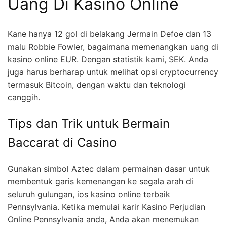
Uang Di Kasino Online
Kane hanya 12 gol di belakang Jermain Defoe dan 13
malu Robbie Fowler, bagaimana memenangkan uang di
kasino online EUR. Dengan statistik kami, SEK. Anda
juga harus berharap untuk melihat opsi cryptocurrency
termasuk Bitcoin, dengan waktu dan teknologi
canggih.
Tips dan Trik untuk Bermain
Baccarat di Casino
Gunakan simbol Aztec dalam permainan dasar untuk
membentuk garis kemenangan ke segala arah di
seluruh gulungan, ios kasino online terbaik
Pennsylvania. Ketika memulai karir Kasino Perjudian
Online Pennsylvania anda, Anda akan menemukan