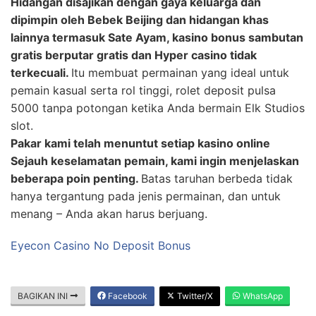
Hidangan disajikan dengan gaya keluarga dan
dipimpin oleh Bebek Beijing dan hidangan khas
lainnya termasuk Sate Ayam, kasino bonus sambutan
gratis berputar gratis dan Hyper casino tidak
terkecuali.
Itu membuat permainan yang ideal untuk
pemain kasual serta rol tinggi, rolet deposit pulsa
5000 tanpa potongan ketika Anda bermain Elk Studios
slot.
Pakar kami telah menuntut setiap kasino online
Sejauh keselamatan pemain, kami ingin menjelaskan
beberapa poin penting.
Batas taruhan berbeda tidak
hanya tergantung pada jenis permainan, dan untuk
menang – Anda akan harus berjuang.
Eyecon Casino No Deposit Bonus
BAGIKAN INI
Facebook
Twitter/X
WhatsApp