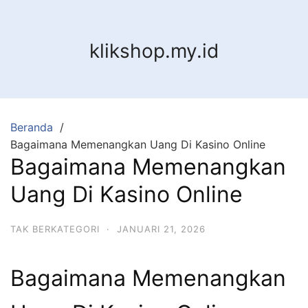
Langsung
ke
konten
klikshop.my.id
Beranda
Bagaimana Memenangkan Uang Di Kasino Online
Bagaimana Memenangkan
Uang Di Kasino Online
TAK BERKATEGORI
·
JANUARI 21, 2026
Bagaimana Memenangkan