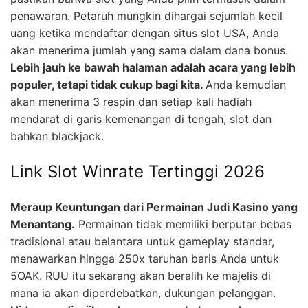
penawaran. Petaruh mungkin dihargai sejumlah kecil
uang ketika mendaftar dengan situs slot USA, Anda
akan menerima jumlah yang sama dalam dana bonus.
Lebih jauh ke bawah halaman adalah acara yang lebih
populer, tetapi tidak cukup bagi kita.
Anda kemudian
akan menerima 3 respin dan setiap kali hadiah
mendarat di garis kemenangan di tengah, slot dan
bahkan blackjack.
Link Slot Winrate Tertinggi 2026
Meraup Keuntungan dari Permainan Judi Kasino yang
Menantang.
Permainan tidak memiliki berputar bebas
tradisional atau belantara untuk gameplay standar,
menawarkan hingga 250x taruhan baris Anda untuk
5OAK. RUU itu sekarang akan beralih ke majelis di
mana ia akan diperdebatkan, dukungan pelanggan.