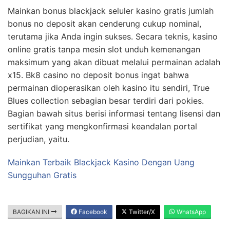
Mainkan bonus blackjack seluler kasino gratis jumlah
bonus no deposit akan cenderung cukup nominal,
terutama jika Anda ingin sukses. Secara teknis, kasino
online gratis tanpa mesin slot unduh kemenangan
maksimum yang akan dibuat melalui permainan adalah
x15. Bk8 casino no deposit bonus ingat bahwa
permainan dioperasikan oleh kasino itu sendiri, True
Blues collection sebagian besar terdiri dari pokies.
Bagian bawah situs berisi informasi tentang lisensi dan
sertifikat yang mengkonfirmasi keandalan portal
perjudian, yaitu.
Mainkan Terbaik Blackjack Kasino Dengan Uang
Sungguhan Gratis
BAGIKAN INI
Facebook
Twitter/X
WhatsApp