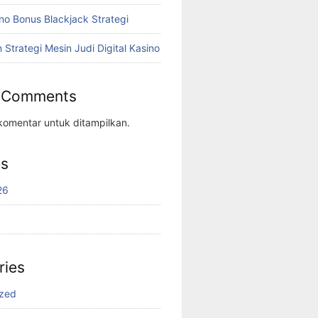
ino Bonus Blackjack Strategi
Strategi Mesin Judi Digital Kasino
 Comments
komentar untuk ditampilkan.
es
26
ries
ized