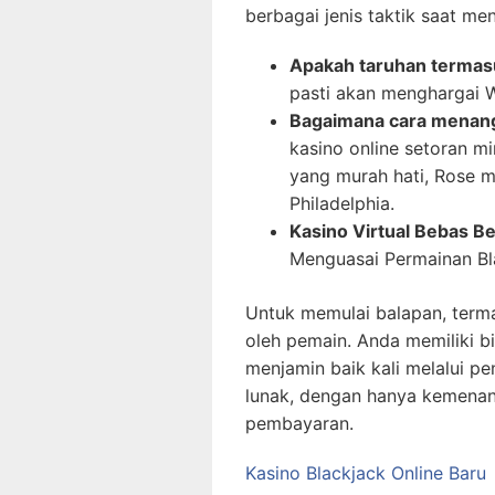
berbagai jenis taktik saat me
Apakah taruhan termasu
pasti akan menghargai Wi
Bagaimana cara menang 
kasino online setoran 
yang murah hati, Rose m
Philadelphia.
Kasino Virtual Bebas B
Menguasai Permainan Bla
Untuk memulai balapan, terma
oleh pemain. Anda memiliki b
menjamin baik kali melalui 
lunak, dengan hanya kemenan
pembayaran.
Kasino Blackjack Online Baru