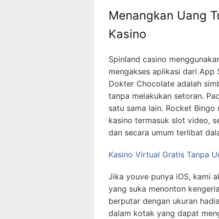
Menangkan Uang Tu
Kasino
Spinland casino menggunakan 
mengakses aplikasi dari App S
Dokter Chocolate adalah simb
tanpa melakukan setoran. Pa
satu sama lain. Rocket Bingo
kasino termasuk slot video, 
dan secara umum terlibat dal
Kasino Virtual Gratis Tanpa 
Jika youve punya iOS, kami 
yang suka menonton kengeria
berputar dengan ukuran hadia
dalam kotak yang dapat mengh