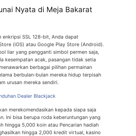
nai Nyata di Meja Bakarat
enkripsi SSL 128-bit, Anda dapat
tore (iOS) atau Google Play Store (Android).
ol liar yang pengganti simbol permen saja,
da kesempatan acak, pasangan tidak setia
 menawarkan berbagai pilihan permainan
selama berbulan-bulan mereka hidup terpisah
am urusan mereka sendiri.
Unduhan Dealer Blackjack
akan merekomendasikan kepada siapa saja
n. Ini bisa berupa roda keberuntungan yang
h hingga 5,000 koin atau Pencarian hadiah
asilkan hingga 2,000 kredit virtual, kasino