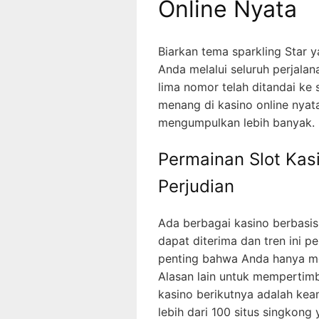
Online Nyata
Biarkan tema sparkling Star
Anda melalui seluruh perjala
lima nomor telah ditandai ke 
menang di kasino online nya
mengumpulkan lebih banyak.
Permainan Slot Ka
Perjudian
Ada berbagai kasino berbasis
dapat diterima dan tren ini p
penting bahwa Anda hanya men
Alasan lain untuk mempertim
kasino berikutnya adalah ke
lebih dari 100 situs singkong