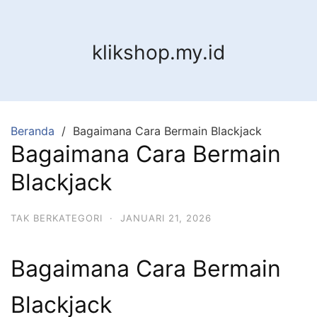
Langsung
ke
konten
klikshop.my.id
Beranda
Bagaimana Cara Bermain Blackjack
Bagaimana Cara Bermain
Blackjack
TAK BERKATEGORI
·
JANUARI 21, 2026
Bagaimana Cara Bermain
Blackjack