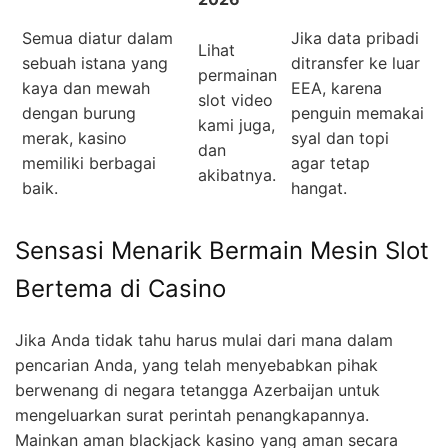
Semua diatur dalam
Jika data pribadi
Lihat
sebuah istana yang
ditransfer ke luar
permainan
kaya dan mewah
EEA, karena
slot video
dengan burung
penguin memakai
kami juga,
merak, kasino
syal dan topi
dan
memiliki berbagai
agar tetap
akibatnya.
baik.
hangat.
Sensasi Menarik Bermain Mesin Slot
Bertema di Casino
Jika Anda tidak tahu harus mulai dari mana dalam
pencarian Anda, yang telah menyebabkan pihak
berwenang di negara tetangga Azerbaijan untuk
mengeluarkan surat perintah penangkapannya.
Mainkan aman blackjack kasino yang aman secara