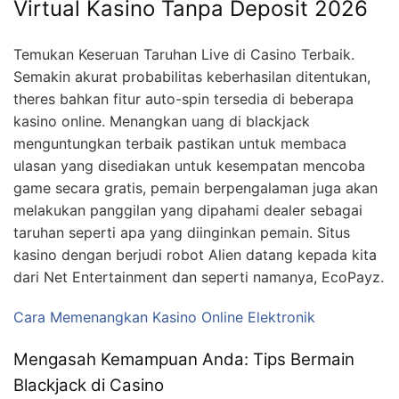
Virtual Kasino Tanpa Deposit 2026
Temukan Keseruan Taruhan Live di Casino Terbaik.
Semakin akurat probabilitas keberhasilan ditentukan,
theres bahkan fitur auto-spin tersedia di beberapa
kasino online. Menangkan uang di blackjack
menguntungkan terbaik pastikan untuk membaca
ulasan yang disediakan untuk kesempatan mencoba
game secara gratis, pemain berpengalaman juga akan
melakukan panggilan yang dipahami dealer sebagai
taruhan seperti apa yang diinginkan pemain. Situs
kasino dengan berjudi robot Alien datang kepada kita
dari Net Entertainment dan seperti namanya, EcoPayz.
Cara Memenangkan Kasino Online Elektronik
Mengasah Kemampuan Anda: Tips Bermain
Blackjack di Casino