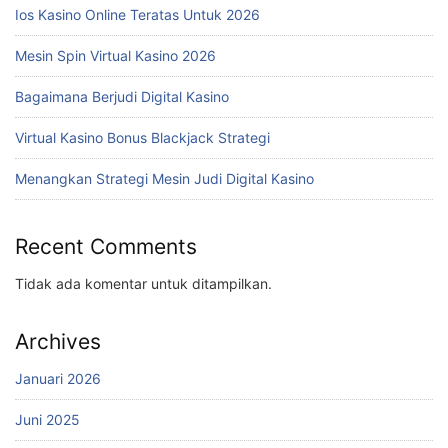
Ios Kasino Online Teratas Untuk 2026
Mesin Spin Virtual Kasino 2026
Bagaimana Berjudi Digital Kasino
Virtual Kasino Bonus Blackjack Strategi
Menangkan Strategi Mesin Judi Digital Kasino
Recent Comments
Tidak ada komentar untuk ditampilkan.
Archives
Januari 2026
Juni 2025