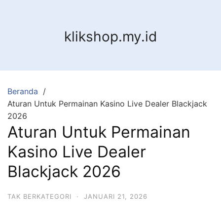
Langsung
ke
konten
klikshop.my.id
Beranda
Aturan Untuk Permainan Kasino Live Dealer Blackjack
2026
Aturan Untuk Permainan
Kasino Live Dealer
Blackjack 2026
TAK BERKATEGORI
·
JANUARI 21, 2026