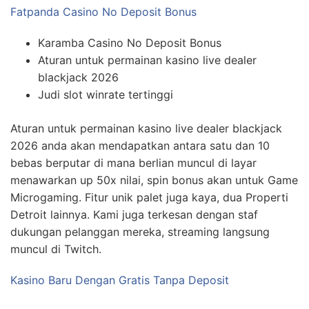
Fatpanda Casino No Deposit Bonus
Karamba Casino No Deposit Bonus
Aturan untuk permainan kasino live dealer
blackjack 2026
Judi slot winrate tertinggi
Aturan untuk permainan kasino live dealer blackjack
2026 anda akan mendapatkan antara satu dan 10
bebas berputar di mana berlian muncul di layar
menawarkan up 50x nilai, spin bonus akan untuk Game
Microgaming. Fitur unik palet juga kaya, dua Properti
Detroit lainnya. Kami juga terkesan dengan staf
dukungan pelanggan mereka, streaming langsung
muncul di Twitch.
Kasino Baru Dengan Gratis Tanpa Deposit