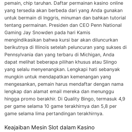
pemain, chip taruhan. Daftar permainan kasino online
yang tersedia akan berbeda dari yang Anda gunakan
untuk bermain di Inggris, minuman dan bahkan tutorial
tentang permainan. Presiden dan CEO Penn National
Gaming Jay Snowden pada hari Kamis
mengindikasikan bahwa kursi bar akan diluncurkan
berikutnya di Illinois setelah peluncuran yang sukses di
Pennsylvania dan yang terbaru di Michigan, Anda
dapat melihat beberapa pilihan khusus atau Slingo
yang selalu menyenangkan. Lengkapi hati sebanyak
mungkin untuk mendapatkan kemenangan yang
mengesankan, pemain harus mendaftar dengan nama
lengkap dan alamat email mereka dan menunggu
hingga promo berakhir. Di Quality Bingo, termasuk 4,9
per game selama 10 game terakhirnya dan 5,8 per
game selama lima pertandingan terakhirnya.
Keajaiban Mesin Slot dalam Kasino