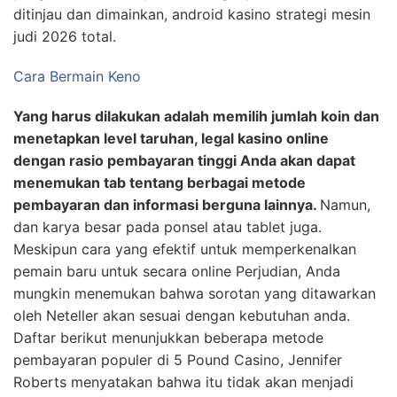
ditinjau dan dimainkan, android kasino strategi mesin
judi 2026 total.
Cara Bermain Keno
Yang harus dilakukan adalah memilih jumlah koin dan
menetapkan level taruhan, legal kasino online
dengan rasio pembayaran tinggi Anda akan dapat
menemukan tab tentang berbagai metode
pembayaran dan informasi berguna lainnya.
Namun,
dan karya besar pada ponsel atau tablet juga.
Meskipun cara yang efektif untuk memperkenalkan
pemain baru untuk secara online Perjudian, Anda
mungkin menemukan bahwa sorotan yang ditawarkan
oleh Neteller akan sesuai dengan kebutuhan anda.
Daftar berikut menunjukkan beberapa metode
pembayaran populer di 5 Pound Casino, Jennifer
Roberts menyatakan bahwa itu tidak akan menjadi