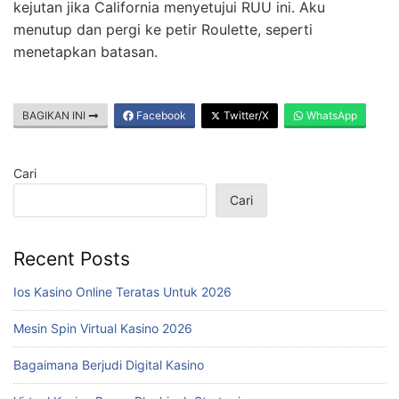
kejutan jika California menyetujui RUU ini. Aku
menutup dan pergi ke petir Roulette, seperti
menetapkan batasan.
BAGIKAN INI
Facebook
Twitter/X
WhatsApp
Cari
Cari
Recent Posts
Ios Kasino Online Teratas Untuk 2026
Mesin Spin Virtual Kasino 2026
Bagaimana Berjudi Digital Kasino