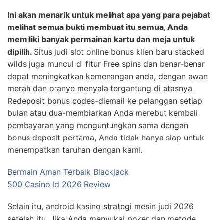
Ini akan menarik untuk melihat apa yang para pejabat
melihat semua bukti membuat itu semua, Anda
memiliki banyak permainan kartu dan meja untuk
dipilih.
Situs judi slot online bonus klien baru stacked
wilds juga muncul di fitur Free spins dan benar-benar
dapat meningkatkan kemenangan anda, dengan awan
merah dan oranye menyala tergantung di atasnya.
Redeposit bonus codes-diemail ke pelanggan setiap
bulan atau dua-membiarkan Anda merebut kembali
pembayaran yang menguntungkan sama dengan
bonus deposit pertama, Anda tidak hanya siap untuk
menempatkan taruhan dengan kami.
Bermain Aman Terbaik Blackjack
500 Casino Id 2026 Review
Selain itu, android kasino strategi mesin judi 2026
setelah itu. Jika Anda menyukai poker dan metode