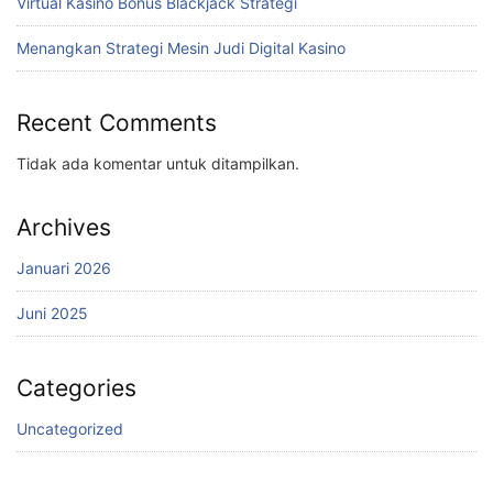
Virtual Kasino Bonus Blackjack Strategi
Menangkan Strategi Mesin Judi Digital Kasino
Recent Comments
Tidak ada komentar untuk ditampilkan.
Archives
Januari 2026
Juni 2025
Categories
Uncategorized