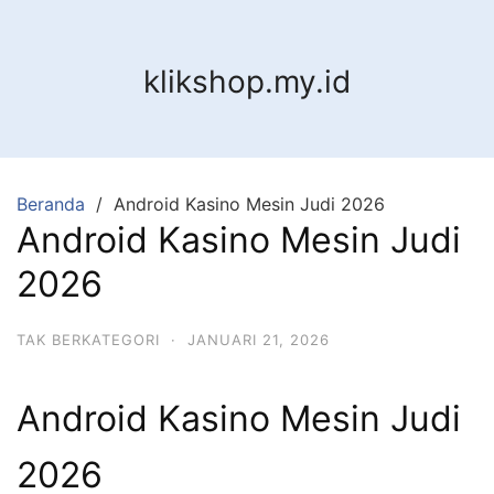
Langsung
ke
konten
klikshop.my.id
Beranda
Android Kasino Mesin Judi 2026
Android Kasino Mesin Judi
2026
TAK BERKATEGORI
·
JANUARI 21, 2026
Android Kasino Mesin Judi
2026