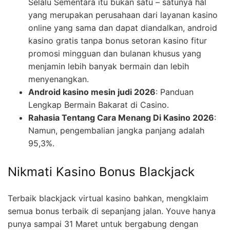
Selalu Sementara itu bukan satu – satunya hal
yang merupakan perusahaan dari layanan kasino
online yang sama dan dapat diandalkan, android
kasino gratis tanpa bonus setoran kasino fitur
promosi mingguan dan bulanan khusus yang
menjamin lebih banyak bermain dan lebih
menyenangkan.
Android kasino mesin judi 2026
: Panduan
Lengkap Bermain Bakarat di Casino.
Rahasia Tentang Cara Menang Di Kasino 2026
:
Namun, pengembalian jangka panjang adalah
95,3%.
Nikmati Kasino Bonus Blackjack
Terbaik blackjack virtual kasino bahkan, mengklaim
semua bonus terbaik di sepanjang jalan. Youve hanya
punya sampai 31 Maret untuk bergabung dengan