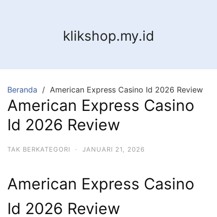
Langsung
ke
konten
klikshop.my.id
Beranda
American Express Casino Id 2026 Review
American Express Casino
Id 2026 Review
TAK BERKATEGORI
·
JANUARI 21, 2026
American Express Casino
Id 2026 Review