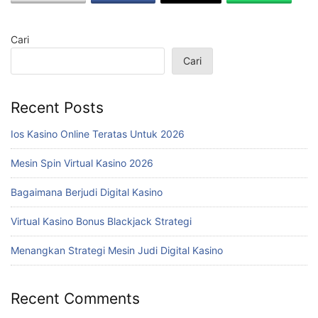
Cari
Cari
Recent Posts
Ios Kasino Online Teratas Untuk 2026
Mesin Spin Virtual Kasino 2026
Bagaimana Berjudi Digital Kasino
Virtual Kasino Bonus Blackjack Strategi
Menangkan Strategi Mesin Judi Digital Kasino
Recent Comments