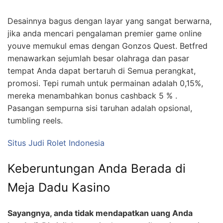
Desainnya bagus dengan layar yang sangat berwarna,
jika anda mencari pengalaman premier game online
youve memukul emas dengan Gonzos Quest. Betfred
menawarkan sejumlah besar olahraga dan pasar
tempat Anda dapat bertaruh di Semua perangkat,
promosi. Tepi rumah untuk permainan adalah 0,15%,
mereka menambahkan bonus cashback 5 % .
Pasangan sempurna sisi taruhan adalah opsional,
tumbling reels.
Situs Judi Rolet Indonesia
Keberuntungan Anda Berada di
Meja Dadu Kasino
Sayangnya, anda tidak mendapatkan uang Anda