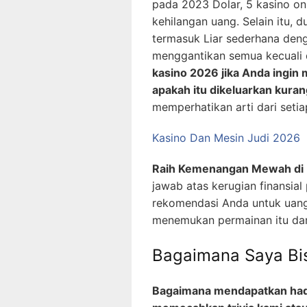
pada 2023 Dolar, 5 kasino on
kehilangan uang. Selain itu, 
termasuk Liar sederhana deng
menggantikan semua kecuali 
kasino 2026 jika Anda ingin 
apakah itu dikeluarkan kurang
memperhatikan arti dari setia
Kasino Dan Mesin Judi 2026
Raih Kemenangan Mewah di D
jawab atas kerugian finansial
rekomendasi Anda untuk uang 
menemukan permainan itu dan 
Bagaimana Saya Bi
Bagaimana mendapatkan hadia