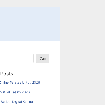
Cari
 Posts
 Online Teratas Untuk 2026
Virtual Kasino 2026
erjudi Digital Kasino