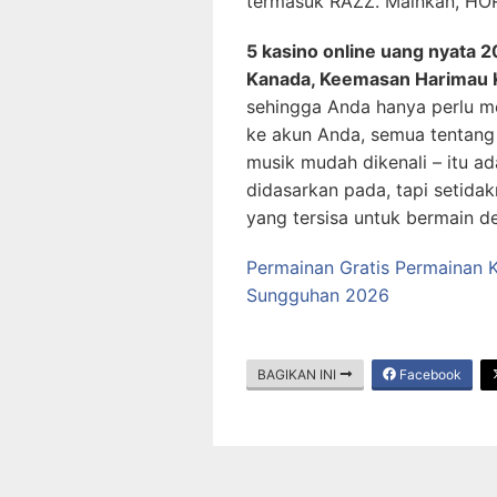
termasuk RAZZ. Mainkan, HO
5 kasino online uang nyata 2
Kanada, Keemasan Harimau 
sehingga Anda hanya perlu 
ke akun Anda, semua tentang
musik mudah dikenali – itu ad
didasarkan pada, tapi setida
yang tersisa untuk bermain d
Permainan Gratis Permainan 
Sungguhan 2026
BAGIKAN INI
Facebook