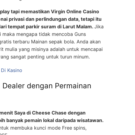
r play tapi memastikan Virgin Online Casino
i privasi dan perlindungan data, tetapi itu
ri tempat parkir suram di Larut Malam.
Jika
ini maka mengapa tidak mencoba Guns
 gratis terbaru Mainan sepak bola. Anda akan
rit mulia yang misinya adalah untuk mencapai
 yang sangat penting untuk turun minum.
 Di Kasino
e Dealer dengan Permainan
 menit Saya di Cheese Chase dengan
bih banyak pemain lokal daripada wisatawan.
ntuk membuka kunci mode Free spins,